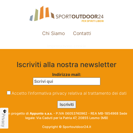
Chi Siamo
Contatti
Impostazione cookie
Iscriviti alla nostra newsletter
Indirizzo mail:
Accetto l'informativa privacy relativa al trattamento dei dati
Un progetto di
Appunto s.a.s.
- P.IVA 06053740962 - REA MB-1854968 Sede
Privacy
legale: Via Caduti per la Patria 47, 20855 Lesmo (MB)
Copyright © Sportoutdoor24.it