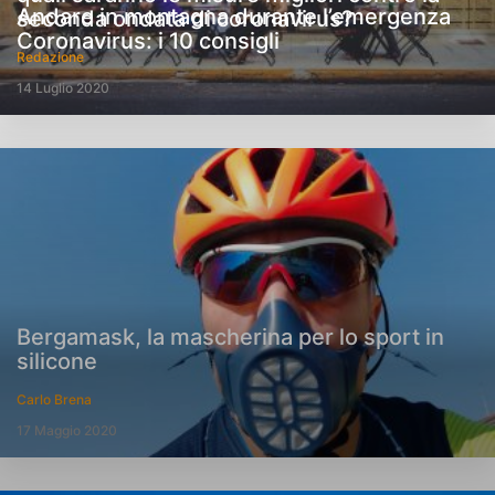
Andare in montagna durante l’emergenza
seconda ondata di coronavirus?
Coronavirus: i 10 consigli
Redazione
14 Luglio 2020
Bergamask, la mascherina per lo sport in
silicone
Carlo Brena
17 Maggio 2020