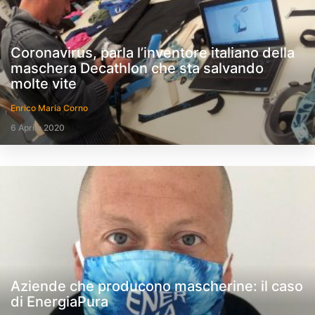
Coronavirus, parla l’inventore italiano della
maschera Decathlon che sta salvando
molte vite
Enrico Maria Corno
6 Aprile 2020
Aziende che producono mascherine: il caso
di EnergiaPura