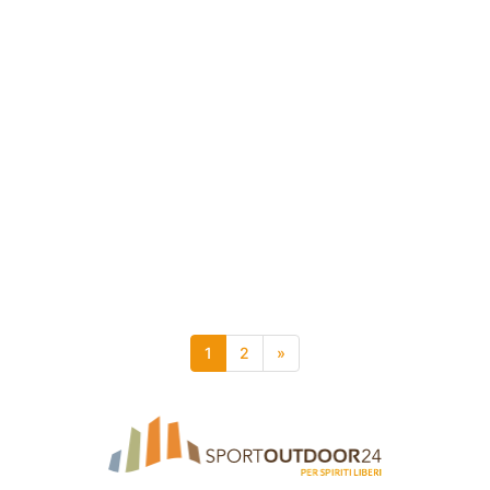
1
2
»