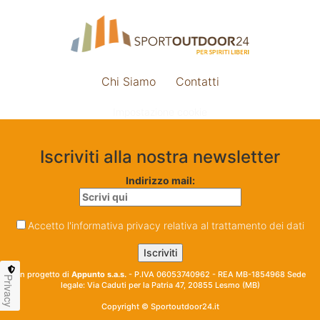
Chi Siamo
Contatti
Impostazione cookie
Iscriviti alla nostra newsletter
Indirizzo mail:
Accetto l'informativa privacy relativa al trattamento dei dati
Un progetto di
Appunto s.a.s.
- P.IVA 06053740962 - REA MB-1854968 Sede
Privacy
legale: Via Caduti per la Patria 47, 20855 Lesmo (MB)
Copyright © Sportoutdoor24.it