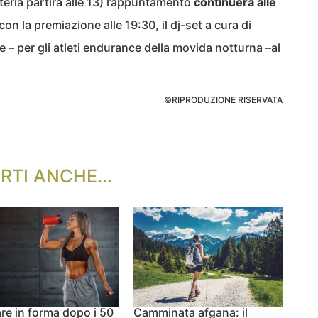
teria partirà alle 13) l’appuntamento
continuerà alle
 con la premiazione alle 19:30, il dj-set a cura di
e – per gli atleti endurance della movida notturna –al
©RIPRODUZIONE RISERVATA
RTI ANCHE...
re in forma dopo i 50
Camminata afgana: il