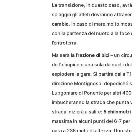
La transizione, in questo caso, avrà
spiaggia gli atleti dovranno attraver
cambio
. In caso di mare molto mos
con la partenza del nuoto alla foce d
l’entroterra.
Ma sarà
la frazione di bici
– un circu
dell’olimpico e una sola da quelli de
esplodere la gara. Si partirà dalla T1
direzione Montignoso, dopodiché si s
Lungomare di Ponente per altri 400 me
imbucheranno la strada che punta v
strada inizierà a salire:
5 chilometri
massima in alcuni punti del 6-7 per
gara a 238 metri di altezza. Uno str