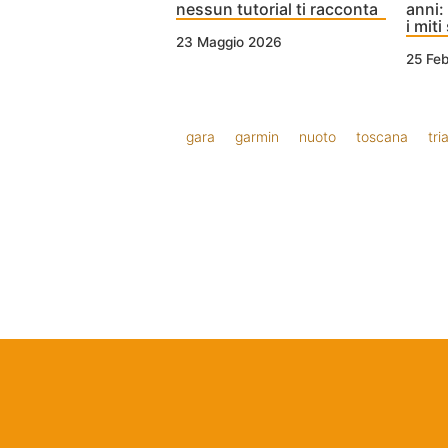
nessun tutorial ti racconta
anni:
i mit
23 Maggio 2026
25 Fe
gara
garmin
nuoto
toscana
tri