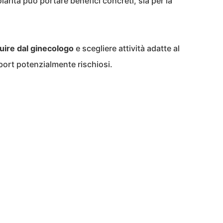
arità può portare benefici concreti, sia per la
guire dal ginecologo
e scegliere attività adatte al
sport potenzialmente rischiosi.