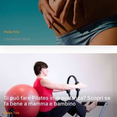
Paola Toia
2 Dicembre 2024
Si può fare Pilates in gravidanza? Scopri se
fa bene a mamma e bambino
Paola Toia