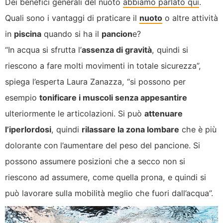
Dei benefici generali del nuoto
abbiamo parlato qui
.
Quali sono i vantaggi di praticare il
nuoto
o altre attività
in
piscina
quando si ha il
pancion
e?
“In acqua si sfrutta l’
assenza di gravità
, quindi si
riescono a fare molti movimenti in totale sicurezza”,
spiega l’esperta Laura Zanazza, “si possono per
esempio
tonificare i muscoli senza appesantire
ulteriormente le articolazioni. Si può
attenuare
l’iperlordosi
, quindi
rilassare la zona lombare
che è più
dolorante con l’aumentare del peso del pancione. Si
possono assumere posizioni che a secco non si
riescono ad assumere, come quella prona, e quindi si
può lavorare sulla mobilità meglio che fuori dall’acqua”.