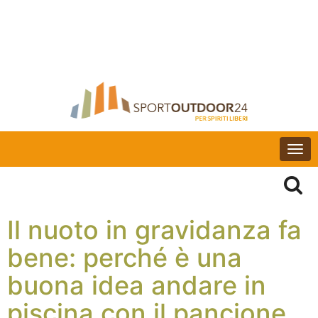
Togg
navi
Il nuoto in gravidanza fa
bene: perché è una
buona idea andare in
piscina con il pancione