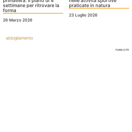
primavera: il piano di 4
nelle attività sportive
settimane per ritrovare la
praticate in natura
forma
23 Luglio 2026
26 Marzo 2026
abbigliamento
PUBBLICITÀ