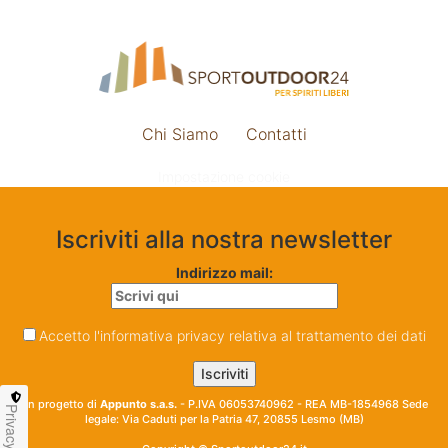
Chi Siamo
Contatti
Impostazione cookie
Iscriviti alla nostra newsletter
Indirizzo mail:
Accetto l'informativa privacy relativa al trattamento dei dati
Un progetto di
Appunto s.a.s.
- P.IVA 06053740962 - REA MB-1854968 Sede
Privacy
legale: Via Caduti per la Patria 47, 20855 Lesmo (MB)