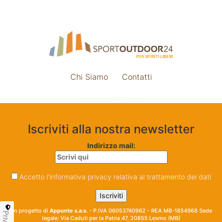
Chi Siamo
Contatti
Impostazione cookie
Iscriviti alla nostra newsletter
Indirizzo mail:
Accetto l'informativa privacy relativa al trattamento dei dati
Un progetto di
Appunto s.a.s.
- P.IVA 06053740962 - REA MB-1854968 Sede
legale: Via Caduti per la Patria 47, 20855 Lesmo (MB)