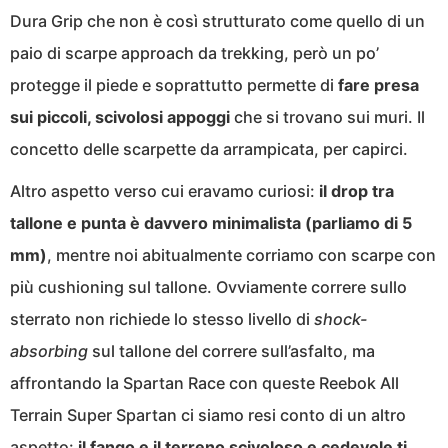
Dura Grip che non è così strutturato come quello di un
paio di scarpe approach da trekking, però un po’
protegge il piede e soprattutto permette di
fare presa
sui piccoli, scivolosi appoggi
che si trovano sui muri. Il
concetto delle scarpette da arrampicata, per capirci.
Altro aspetto verso cui eravamo curiosi:
il drop tra
tallone e punta è davvero minimalista (parliamo di 5
mm)
, mentre noi abitualmente corriamo con scarpe con
più cushioning sul tallone. Ovviamente correre sullo
sterrato non richiede lo stesso livello di
shock-
absorbing
sul tallone del correre sull’asfalto, ma
affrontando la Spartan Race con queste Reebok All
Terrain Super Spartan ci siamo resi conto di un altro
aspetto:
il fango e il terreno scivoloso e cedevole ti