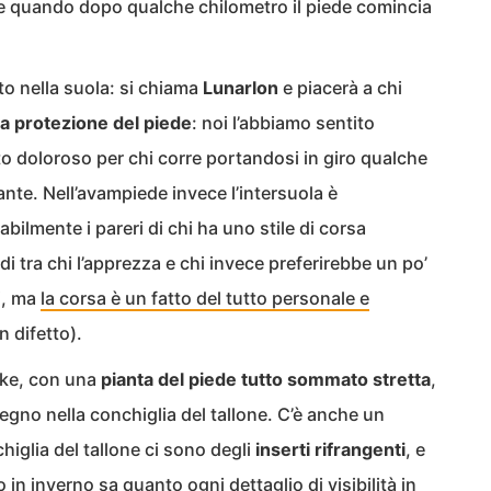
he quando dopo qualche chilometro il piede comincia
to nella suola: si chiama
Lunarlon
e piacerà a chi
a protezione del piede
: noi l’abbiamo sentito
nto doloroso per chi corre portandosi in giro qualche
ante. Nell’avampiede invece l’intersuola è
bilmente i pareri di chi ha uno stile di corsa
di tra chi l’apprezza e chi invece preferirebbe un po’
i, ma
la corsa è un fatto del tutto personale e
 difetto).
Nike, con una
pianta del piede tutto sommato stretta
,
egno nella conchiglia del tallone. C’è anche un
higlia del tallone ci sono degli
inserti rifrangenti
, e
o in inverno sa quanto ogni dettaglio di visibilità in