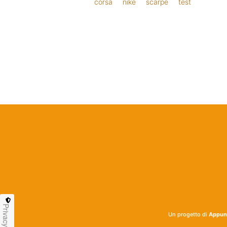
corsa
nike
scarpe
test
Privacy
Un progetto di
Appunt