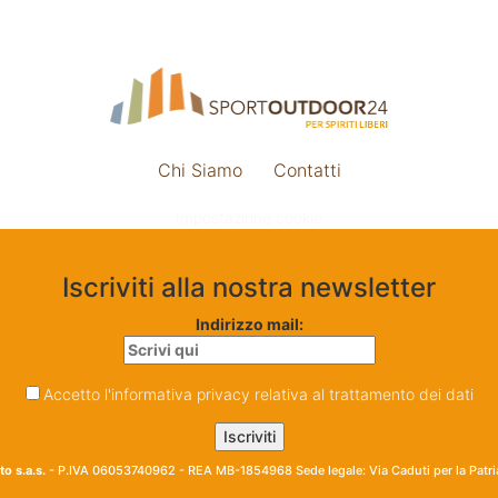
Chi Siamo
Contatti
Impostazione cookie
Iscriviti alla nostra newsletter
Indirizzo mail:
Accetto l'informativa privacy relativa al trattamento dei dati
o s.a.s.
- P.IVA 06053740962 - REA MB-1854968 Sede legale: Via Caduti per la Patr