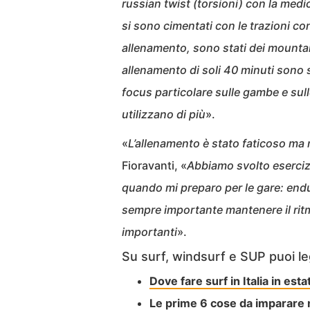
russian twist (torsioni) con la medi
si sono cimentati con le trazioni con
allenamento, sono stati dei mounta
allenamento di soli 40 minuti sono s
focus particolare sulle gambe e sull
utilizzano di più
».
«
L’allenamento è stato faticoso ma 
Fioravanti, «
Abbiamo svolto esercizi
quando mi preparo per le gare: endur
sempre importante mantenere il ritm
importanti
».
Su surf, windsurf e SUP puoi le
Dove fare surf in Italia in esta
Le prime 6 cose da imparare 