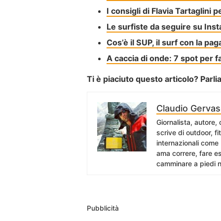
I consigli di Flavia Tartaglini p
Le surfiste da seguire su Ins
Cos’è il SUP, il surf con la pag
A caccia di onde: 7 spot per far
Ti è piaciuto questo articolo? Parl
Claudio Gervas
Giornalista, autore,
scrive di outdoor, f
internazionali come
ama correre, fare es
camminare a piedi n
Pubblicità