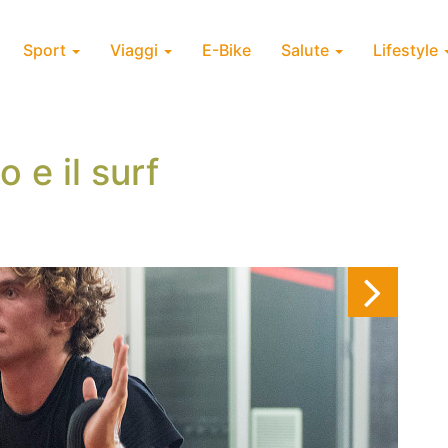
Sport
Viaggi
E-Bike
Salute
Lifestyle
o e il surf