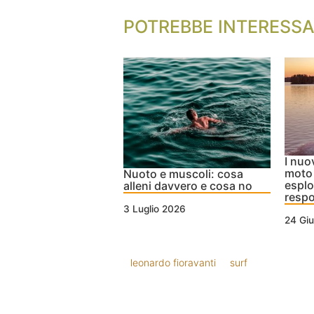
POTREBBE INTERESSA
I nuo
moto 
Nuoto e muscoli: cosa
esplo
alleni davvero e cosa no
respo
3 Luglio 2026
24 Gi
leonardo fioravanti
surf