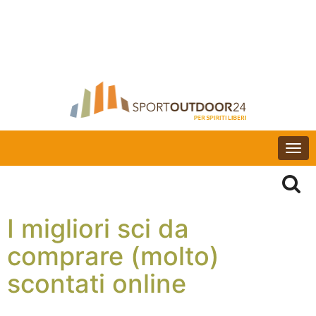
Togg
navi
I migliori sci da
comprare (molto)
scontati online