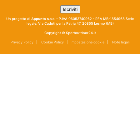
Un progetto di
Appunto s.a.s.
- P.IVA 06053740962 - REA MB-1854968 Sede
legale: Via Caduti per la Patria 47, 20855 Lesmo (MB)
Copyright © Sportoutdoor24.it
Privacy Policy
|
Cookie Policy
|
Impostazione cookie
|
Note legali