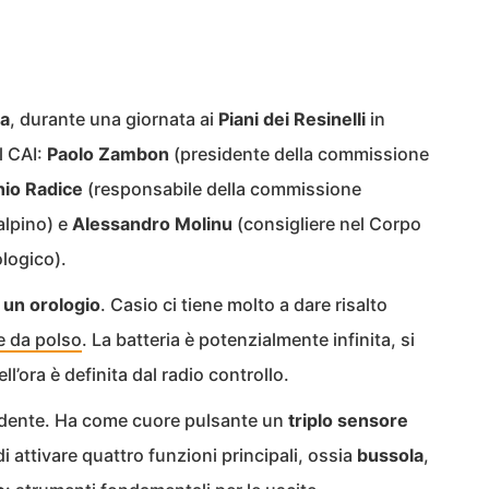
ma
, durante una giornata ai
Piani dei Resinelli
in
l CAI:
Paolo Zambon
(presidente della commissione
io Radice
(responsabile della commissione
alpino) e
Alessandro Molinu
(consigliere nel Corpo
logico).
 un orologio
. Casio ci tiene molto a dare risalto
e da polso
. La batteria è potenzialmente infinita, si
ell’ora è definita dal radio controllo.
idente. Ha come cuore pulsante un
triplo sensore
i attivare quattro funzioni principali, ossia
bussola
,