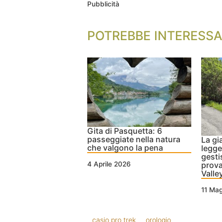
Pubblicità
POTREBBE INTERESSA
Gita di Pasquetta: 6
passeggiate nella natura
La gi
che valgono la pena
legge
gesti
prova
4 Aprile 2026
Valle
11 Ma
casio pro trek
orologio