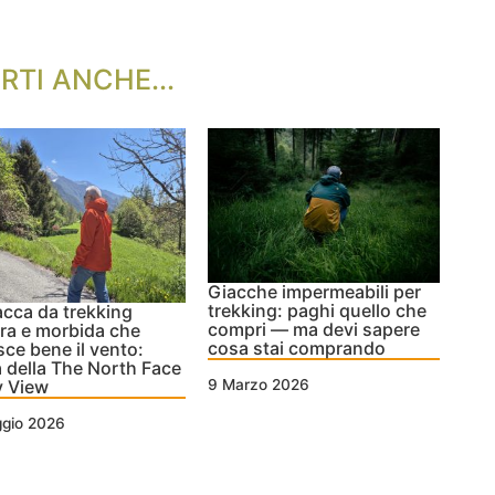
RTI ANCHE...
Giacche impermeabili per
trekking: paghi quello che
acca da trekking
compri — ma devi sapere
ra e morbida che
cosa stai comprando
sce bene il vento:
 della The North Face
y View
9 Marzo 2026
ggio 2026