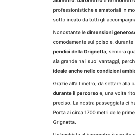
altimetro
,
barometro
e
termometr
professionistiche e amatoriali in m
sottolineato da tutti gli accompagn
Nonostante le
dimensioni generos
comodamente sul polso e, durante la
pendici della Grignetta
, sembra qua
sia grande ha i suoi vantaggi, perch
ideale anche nelle condizioni ambient
Grazie all’altimetro, da settare all
durante il percorso
e, una volta rit
preciso. La nostra passeggiata ci ha
Porta ai circa 1700 metri delle prime
Grignetta.
Un’occhiata al barometro è servita