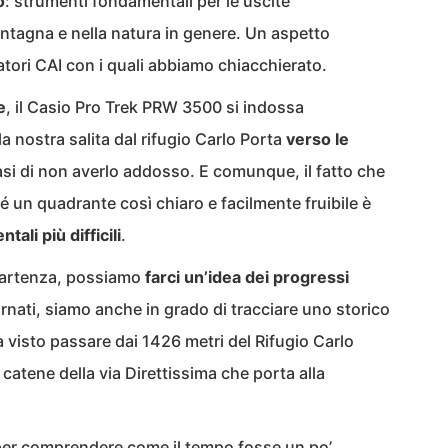
o
: strumenti fondamentali per le uscite
ontagna e nella natura in genere. Un aspetto
atori CAI con i quali abbiamo chiacchierato.
e
, il Casio Pro Trek PRW 3500 si indossa
 nostra salita dal rifugio Carlo Porta
verso le
si di non averlo addosso. E comunque, il fatto che
é un quadrante così chiaro e facilmente fruibile è
ali più difficili
.
a partenza, possiamo
farci un’idea dei progressi
ornati, siamo anche in grado di tracciare uno storico
 visto passare dai 1426 metri del Rifugio Carlo
 catene della via Direttissima che porta alla
 per comprendere come il tempo fosse un po’