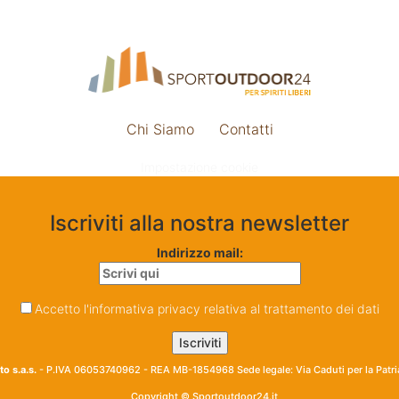
Chi Siamo
Contatti
Impostazione cookie
Iscriviti alla nostra newsletter
Indirizzo mail:
Accetto l'informativa privacy relativa al trattamento dei dati
o s.a.s.
- P.IVA 06053740962 - REA MB-1854968 Sede legale: Via Caduti per la Patr
Copyright © Sportoutdoor24.it