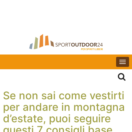
Togg
navi
Se non sai come vestirti
per andare in montagna
d’estate, puoi seguire
questi 7 consigli base