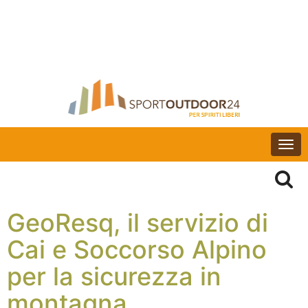
Togg
navi
GeoResq, il servizio di
Cai e Soccorso Alpino
per la sicurezza in
montagna