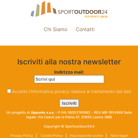
Chi Siamo
Contatti
Impostazione cookie
Iscriviti alla nostra newsletter
Indirizzo mail:
Accetto l'informativa privacy relativa al trattamento dei dati
Un progetto di
Appunto s.a.s.
- P.IVA 06053740962 - REA MB-1854968 Sede
legale: Via Caduti per la Patria 47, 20855 Lesmo (MB)
Copyright © Sportoutdoor24.it
Privacy Policy
|
Cookie Policy
|
Impostazione cookie
|
Note legali