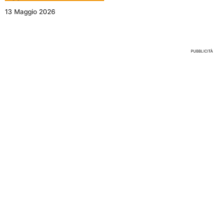
13 Maggio 2026
Nessun Tag per questo post
PUBBLICITÀ