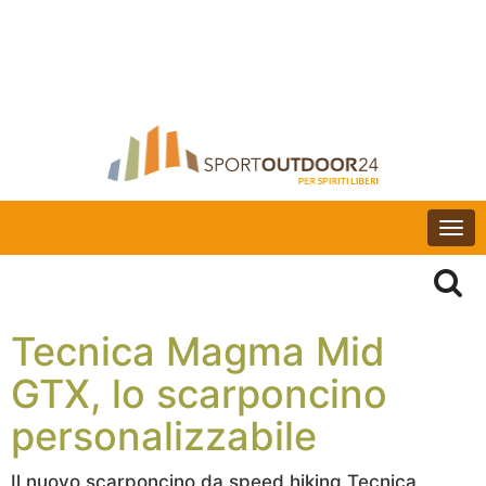
Togg
navi
Tecnica Magma Mid
GTX, lo scarponcino
personalizzabile
Il nuovo scarponcino da speed hiking Tecnica