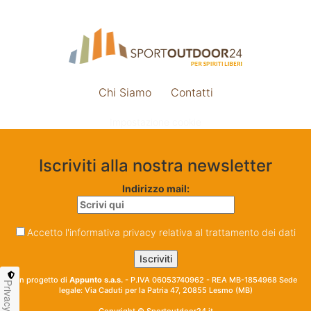
Chi Siamo
Contatti
Impostazione cookie
Iscriviti alla nostra newsletter
Indirizzo mail:
Accetto l'informativa privacy relativa al trattamento dei dati
Un progetto di
Appunto s.a.s.
- P.IVA 06053740962 - REA MB-1854968 Sede
Privacy
legale: Via Caduti per la Patria 47, 20855 Lesmo (MB)
Copyright © Sportoutdoor24.it