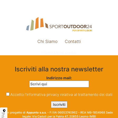
Chi Siamo
Contatti
Impostazione cookie
Iscriviti alla nostra newsletter
Indirizzo mail:
Accetto l'informativa privacy relativa al trattamento dei dati
Un progetto di
Appunto s.a.s.
- P.IVA 06053740962 - REA MB-1854968 Sede
legale: Via Caduti per la Patria 47, 20855 Lesmo (MB)