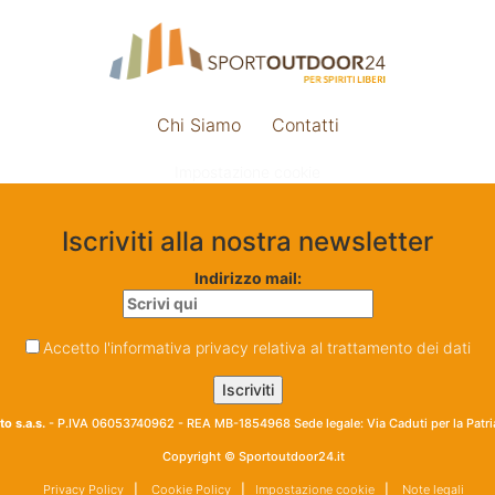
Chi Siamo
Contatti
Impostazione cookie
Iscriviti alla nostra newsletter
Indirizzo mail:
Accetto l'informativa privacy relativa al trattamento dei dati
o s.a.s.
- P.IVA 06053740962 - REA MB-1854968 Sede legale: Via Caduti per la Patr
Copyright © Sportoutdoor24.it
Privacy Policy
|
Cookie Policy
|
Impostazione cookie
|
Note legali