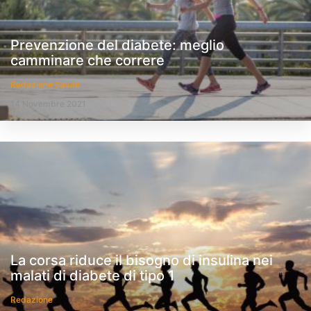
Prevenzione del diabete: meglio
camminare che correre
Redazione Salute
14 Novembre 2021
La corsa riduce il bisogno di insulina nei
malati di diabete di tipo 1
Redazione