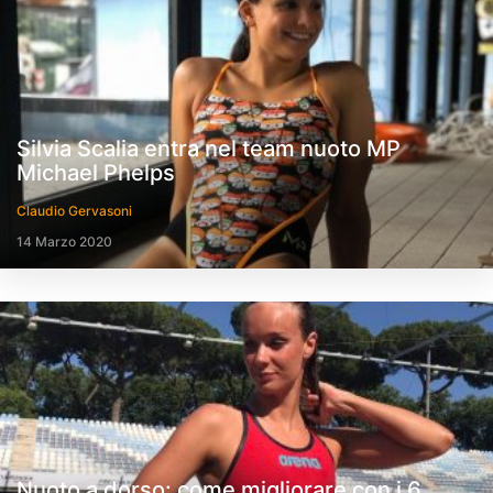
Silvia Scalia entra nel team nuoto MP
Michael Phelps
Claudio Gervasoni
14 Marzo 2020
Nuoto a dorso: come migliorare con i 6