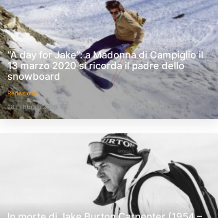
“A day for Jake”: a Madonna di Campiglio il
13 marzo 2020 si ricorda il padre dello
snowboard
Redazione
28 Febbraio 2020
In morte di Jake Burton Carpenter (1954 –