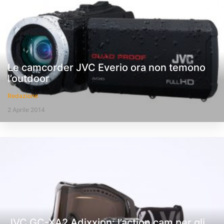
Le camcorder JVC Everio ora non temono
l’outdoor
Redazione
2 Aprile 2014
JVC GC-XA2 Adixxion: l’action cam per gli