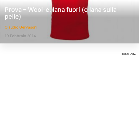
Prova – Wool-e, lana fuori (e lana sulla
pelle)
Claudio Gervasoni
19 Febbraio 2014
PUBBLICITÀ