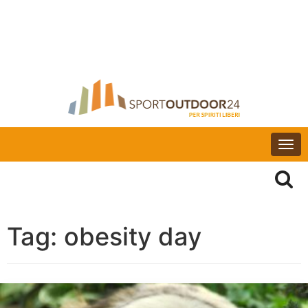
Togg
navi
Tag:
obesity day