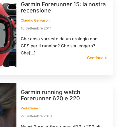
Garmin Forerunner 15: la nostra
recensione
Claudio Gervasoni
10 Settembre 2014
Che cosa vorreste da un orologio con
GPS per il running? Che sia leggero?
Che[…]
Continua >
Garmin running watch
Forerunner 620 e 220
Redazione
27 Settembre 2013
Nuovi Garmin Forerunner 620 e 200:gli