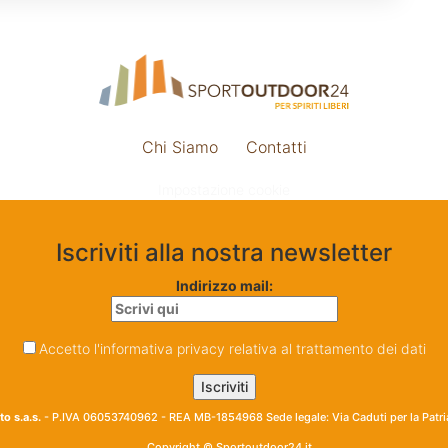
Chi Siamo
Contatti
Impostazione cookie
Iscriviti alla nostra newsletter
Indirizzo mail:
Accetto l'informativa privacy relativa al trattamento dei dati
o s.a.s.
- P.IVA 06053740962 - REA MB-1854968 Sede legale: Via Caduti per la Patr
Copyright © Sportoutdoor24.it