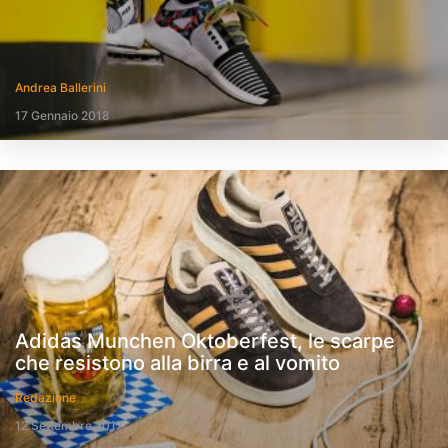
Andrea Ballerini
17 Gennaio 2018
Adidas Munchen Oktoberfest, le scarpe
che resistono alla birra e al vomito
Redazione
12 Settembre 2017