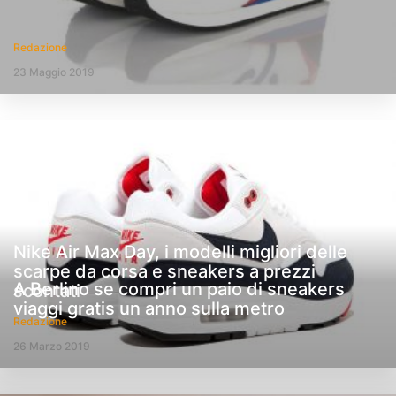
Redazione
23 Maggio 2019
Nike Air Max Day, i modelli migliori delle
scarpe da corsa e sneakers a prezzi
A Berlino se compri un paio di sneakers
scontati
viaggi gratis un anno sulla metro
Redazione
26 Marzo 2019