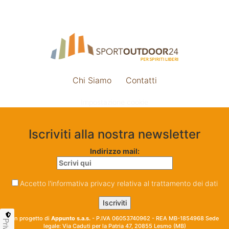
Chi Siamo
Contatti
Impostazione cookie
Iscriviti alla nostra newsletter
Indirizzo mail:
Accetto l'informativa privacy relativa al trattamento dei dati
Un progetto di
Appunto s.a.s.
- P.IVA 06053740962 - REA MB-1854968 Sede
legale: Via Caduti per la Patria 47, 20855 Lesmo (MB)