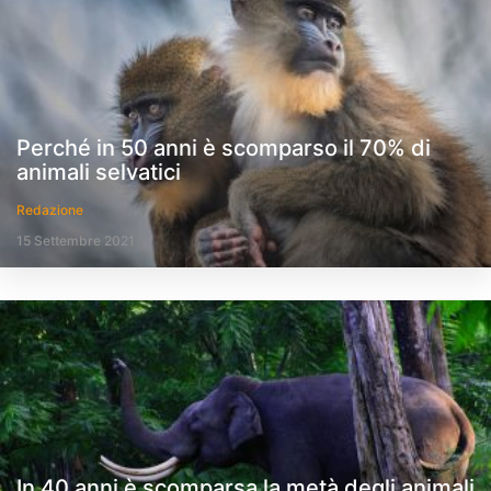
Perché in 50 anni è scomparso il 70% di
animali selvatici
Redazione
15 Settembre 2021
In 40 anni è scomparsa la metà degli animali