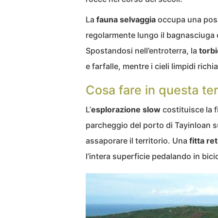
La
fauna selvaggia
occupa una posiz
regolarmente lungo il bagnasciuga 
Spostandosi nell’entroterra, la
torbi
e farfalle, mentre i cieli limpidi ric
Cosa fare in questa te
L’
esplorazione slow
costituisce la f
parcheggio del porto di Tayinloan su
assaporare il territorio. Una
fitta re
l’intera superficie pedalando in bic