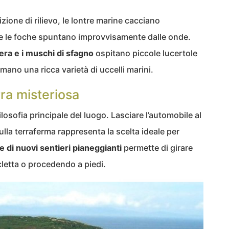
ione di rilievo, le lontre marine cacciano
e le foche spuntano improvvisamente dalle onde.
era e i muschi di sfagno
ospitano piccole lucertole
hiamano una ricca varietà di uccelli marini.
rra misteriosa
ilosofia principale del luogo. Lasciare l’automobile al
lla terraferma rappresenta la scelta ideale per
te di nuovi sentieri pianeggianti
permette di girare
icletta o procedendo a piedi.