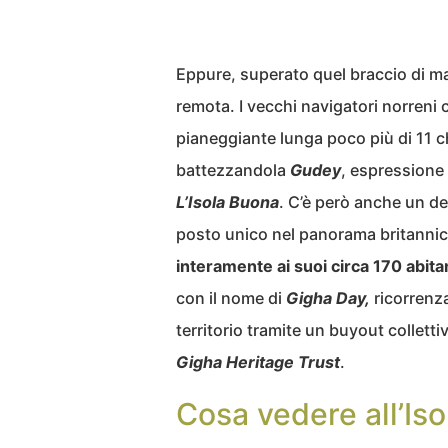
Eppure, superato quel braccio di m
remota. I vecchi navigatori norreni 
pianeggiante lunga poco più di 11 ch
battezzandola
Gudey
, espressione
L’Isola Buona
. C’è però anche un d
posto unico nel panorama britannic
interamente ai suoi circa 170 abitan
con il nome di
Gigha Day,
ricorrenza
territorio tramite un buyout colletti
Gigha Heritage Trust
.
Cosa vedere all’Iso