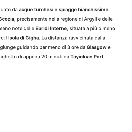
ondato da
acque turchesi e spiagge bianchissime
,
Scozia
, precisamente nella regione di Argyll e delle
 meno note delle
Ebridi Interne
, situata a più o meno
: l’I
sola di Gigha
. La distanza ravvicinata dalla
aggiunge guidando per meno di 3 ore da
Glasgow
e
raghetto di appena 20 minuti da
Tayinloan Port
.