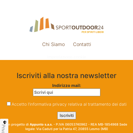
Chi Siamo
Contatti
Impostazione cookie
Iscriviti alla nostra newsletter
Indirizzo mail:
Accetto l'informativa privacy relativa al trattamento dei dati
Un progetto di
Appunto s.a.s.
- P.IVA 06053740962 - REA MB-1854968 Sede
Privacy
legale: Via Caduti per la Patria 47, 20855 Lesmo (MB)