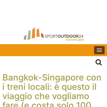
Togg
navi
Bangkok-Singapore con
i treni locali: è questo il
viaggio che vogliamo
fare (e costa solo 100