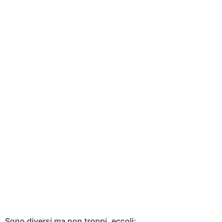
Sono diversi ma non troppi, eccoli: