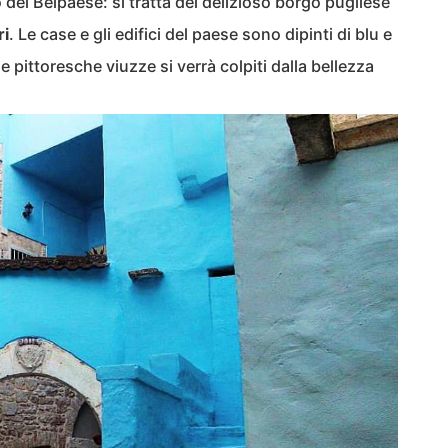
 del Belpaese: si tratta del delizioso borgo pugliese
ri
. Le case e gli edifici del paese sono dipinti di blu e
 pittoresche viuzze si verrà colpiti dalla bellezza