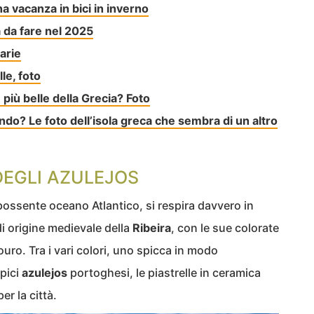
a vacanza in bici in inverno
 da fare nel 2025
arie
le, foto
 più belle della Grecia? Foto
ondo? Le foto dell’isola greca che sembra di un altro
DEGLI AZULEJOS
 possente oceano Atlantico, si respira davvero in
di origine medievale della
Ribeira
, con le sue colorate
uro. Tra i vari colori, uno spicca in modo
ipici
azulejos
portoghesi, le piastrelle in ceramica
er la città.