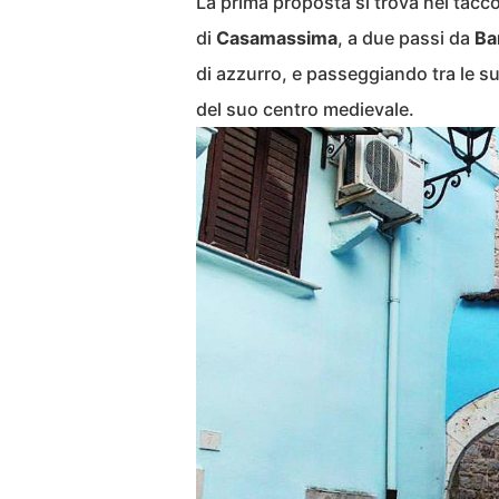
La prima proposta si trova nel tacco
di
Casamassima
, a due passi da
Ba
di azzurro, e passeggiando tra le sue
del suo centro medievale.