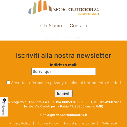
Chi Siamo
Contatti
Impostazione cookie
Iscriviti alla nostra newsletter
Indirizzo mail:
Accetto l'informativa privacy relativa al trattamento dei dati
Un progetto di
Appunto s.a.s.
- P.IVA 06053740962 - REA MB-1854968 Sede
Privacy
legale: Via Caduti per la Patria 47, 20855 Lesmo (MB)
Copyright © Sportoutdoor24.it
Privacy Policy
|
Cookie Policy
|
Impostazione cookie
|
Note legali