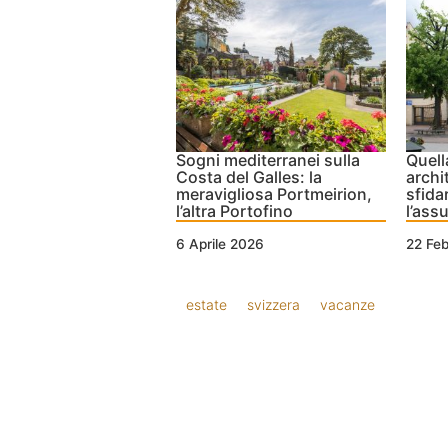
Sogni mediterranei sulla
Quell
Costa del Galles: la
archi
meravigliosa Portmeirion,
sfida
l’altra Portofino
l’as
6 Aprile 2026
22 Fe
estate
svizzera
vacanze