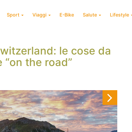
Sport
Viaggi
E-Bike
Salute
Lifestyle
witzerland: le cose da
e “on the road”