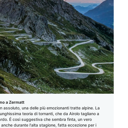
ano a Zermatt
in assoluto, una delle più emozionanti tratte alpine. La
nghissima teoria di tornanti, che da Airolo tagliano a
ttardo. É così suggestiva che sembra finta, un vero
anche durante l'alta stagione, fatta eccezione per i