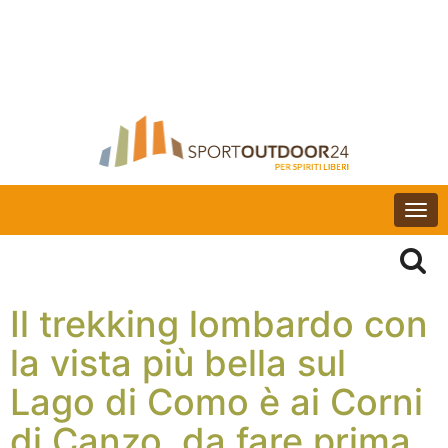
Togg
navi
Il trekking lombardo con
la vista più bella sul
Lago di Como è ai Corni
di Canzo, da fare prima