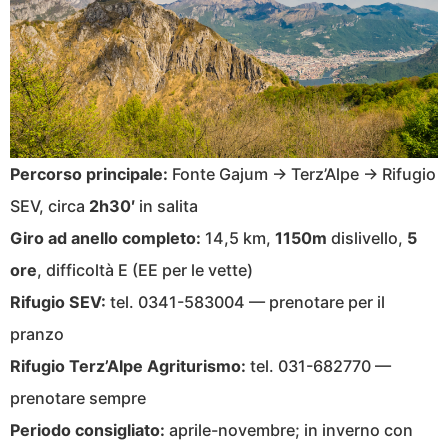
Percorso principale:
Fonte Gajum → Terz’Alpe → Rifugio
SEV, circa
2h30′
in salita
Giro ad anello completo:
14,5 km,
1150m
dislivello,
5
ore
, difficoltà E (EE per le vette)
Rifugio SEV:
tel. 0341-583004 — prenotare per il
pranzo
Rifugio Terz’Alpe Agriturismo:
tel. 031-682770 —
prenotare sempre
Periodo consigliato:
aprile-novembre; in inverno con