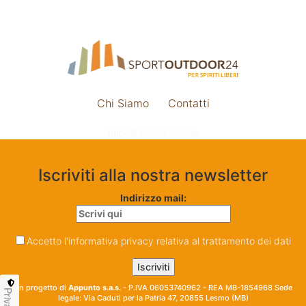
Chi Siamo
Contatti
Impostazione cookie
Iscriviti alla nostra newsletter
Indirizzo mail:
Accetto l'informativa privacy relativa al trattamento dei dati
Un progetto di
Appunto s.a.s.
- P.IVA 06053740962 - REA MB-1854968 Sede
Privacy
legale: Via Caduti per la Patria 47, 20855 Lesmo (MB)