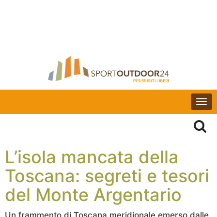
Togg
navi
L’isola mancata della
Toscana: segreti e tesori
del Monte Argentario
Un frammento di Toscana meridionale emerso dalle