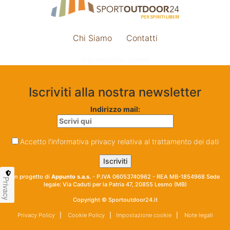
Chi Siamo
Contatti
Impostazione cookie
Iscriviti alla nostra newsletter
Indirizzo mail:
Accetto l'informativa privacy relativa al trattamento dei dati
Un progetto di
Appunto s.a.s.
- P.IVA 06053740962 - REA MB-1854968 Sede
Privacy
legale: Via Caduti per la Patria 47, 20855 Lesmo (MB)
Copyright © Sportoutdoor24.it
Privacy Policy
|
Cookie Policy
|
Impostazione cookie
|
Note legali