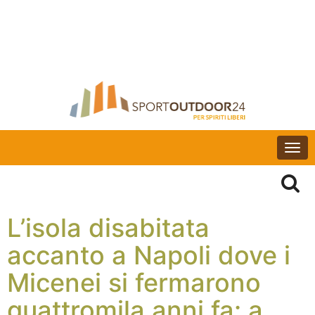
Togg
navi
L’isola disabitata
accanto a Napoli dove i
Micenei si fermarono
quattromila anni fa: a