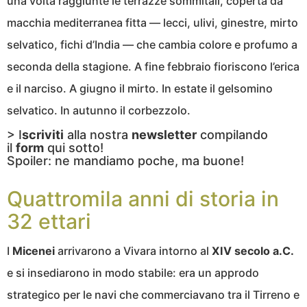
una volta raggiunte le terrazze sommitali, coperta da
macchia mediterranea fitta — lecci, ulivi, ginestre, mirto
selvatico, fichi d’India — che cambia colore e profumo a
seconda della stagione. A fine febbraio fioriscono l’erica
e il narciso. A giugno il mirto. In estate il gelsomino
selvatico. In autunno il corbezzolo.
> I
scriviti
alla nostra
newsletter
compilando
il
form
qui sotto!
Spoiler: ne mandiamo poche, ma buone!
Quattromila anni di storia in
32 ettari
I
Micenei
arrivarono a Vivara intorno al
XIV secolo a.C.
e si insediarono in modo stabile: era un approdo
strategico per le navi che commerciavano tra il Tirreno e