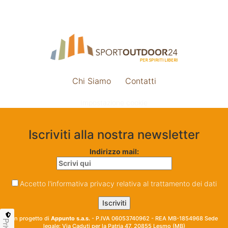
Chi Siamo
Contatti
Impostazione cookie
Iscriviti alla nostra newsletter
Indirizzo mail:
Accetto l'informativa privacy relativa al trattamento dei dati
Un progetto di
Appunto s.a.s.
- P.IVA 06053740962 - REA MB-1854968 Sede
legale: Via Caduti per la Patria 47, 20855 Lesmo (MB)