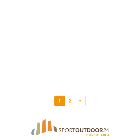
1
2
»