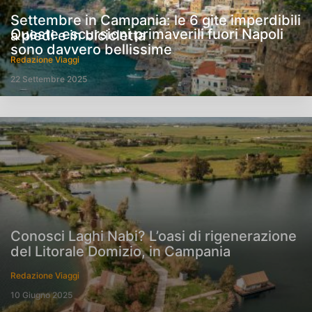
Settembre in Campania: le 6 gite imperdibili
Queste escursioni primaverili fuori Napoli
a piedi e in bicicletta
sono davvero bellissime
Redazione Viaggi
22 Settembre 2025
Conosci Laghi Nabi? L’oasi di rigenerazione
del Litorale Domizio, in Campania
Redazione Viaggi
10 Giugno 2025