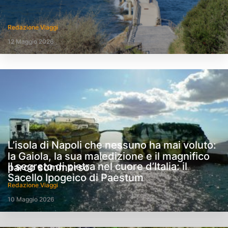
Redazione Viaggi
12 Maggio 2026
L’isola di Napoli che nessuno ha mai voluto:
la Gaiola, la sua maledizione e il magnifico
Il segreto di pietra nel cuore d’Italia: il
parco sommerso
Sacello Ipogeico di Paestum
Redazione Viaggi
10 Maggio 2026