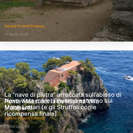
Serena Proietti Colonna
11 Aprile 2026
La “nave di pietra” arroccata sull’abisso di
Neve vista mare: l’inverno estremo sui
Punta Massullo: la bellissima Villa
Monti Lattari (e gli Struffoli come
Malaparte
ricompensa finale)
Serena Proietti Colonna
11 Marzo 2026