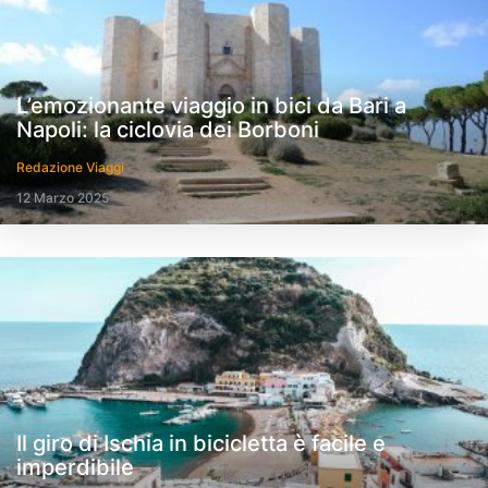
L’emozionante viaggio in bici da Bari a
Napoli: la ciclovia dei Borboni
Redazione Viaggi
12 Marzo 2025
Il giro di Ischia in bicicletta è facile e
imperdibile