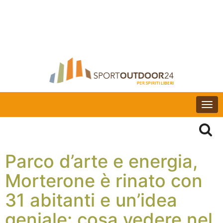
Togg
navi
Parco d’arte e energia,
Morterone è rinato con
31 abitanti e un’idea
geniale: cosa vedere nel