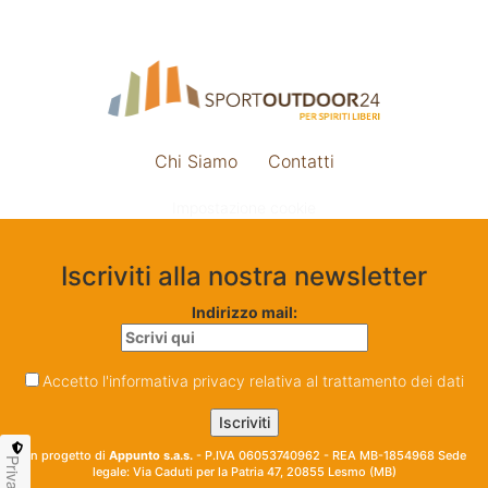
Chi Siamo
Contatti
Impostazione cookie
Iscriviti alla nostra newsletter
Indirizzo mail:
Accetto l'informativa privacy relativa al trattamento dei dati
Un progetto di
Appunto s.a.s.
- P.IVA 06053740962 - REA MB-1854968 Sede
Privacy
legale: Via Caduti per la Patria 47, 20855 Lesmo (MB)