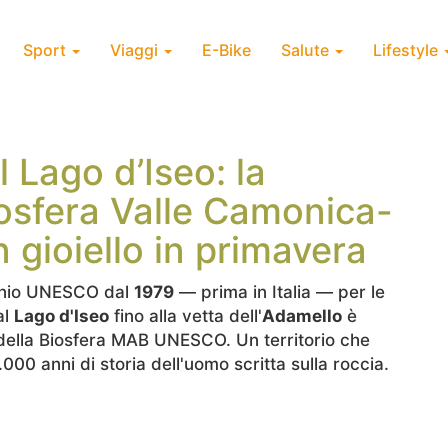
Sport
Viaggi
E-Bike
Salute
Lifestyle
l Lago d’Iseo: la
iosfera Valle Camonica-
 gioiello in primavera
onio UNESCO dal
1979
— prima in Italia — per le
al
Lago d'Iseo
fino alla vetta dell'
Adamello
è
della Biosfera MAB UNESCO. Un territorio che
00 anni di storia dell'uomo scritta sulla roccia.