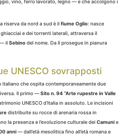
gio, vino, ferro lavorato, legno — e che accolgono i
a riserva da nord a sud è il
fiume Oglio
: nasce
ghiacciai e dei torrenti laterali, attraversa il
— il
Sebino
del nome. Da lì prosegue in pianura
 due UNESCO sovrapposti
rio italiano che ospita contemporaneamente due
versa. Il primo —
Sito n. 94 “Arte rupestre in Valle
patrimonio UNESCO d’Italia in assoluto. Le incisioni
ure
distribuite su rocce di arenaria rossa in
no la presenza e l’evoluzione culturale dei
Camuni
e
00 anni
— dall’età mesolitica fino all’età romana e