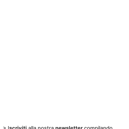
> I
scriviti
alla nostra
newsletter
compilando