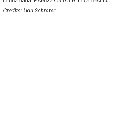
in una fiaba. E senza sborsare un centesimo.
Credits: Udo Schroter