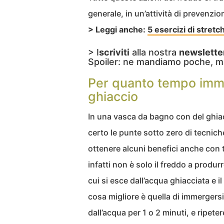
generale, in un’attività di prevenzio
> Leggi anche:
5 esercizi di stretc
> I
scriviti
alla nostra
newslette
Spoiler: ne mandiamo poche, m
Per quanto tempo immer
ghiaccio
In una vasca da bagno con del ghi
certo le punte sotto zero di tecnich
ottenere alcuni benefici anche con
infatti non è solo il freddo a produr
cui si esce dall’acqua ghiacciata e i
cosa migliore è quella di immergers
dall’acqua per 1 o 2 minuti, e ripet