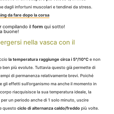
ne dagli infortuni muscolari e tendinei da stress.
hing da fare dopo la corsa
r
compilando il
form
qui sotto!
a buone!
gersi nella vasca con il
accio
la temperatura raggiunge circa i 5°/10°C
e non
e ben più evolute. Tuttavia questo già permette di
 tempi di permanenza relativamente brevi. Poiché
re gli effetti sull’organismo ma anche il momento in
l corpo riacquisisce la sua temperatura ideale, la
i per un periodo anche di 1 solo minuto, uscire
ere questo
ciclo di alternanza caldo/freddo
più volte.