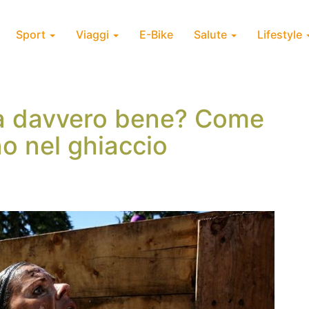
Sport
Viaggi
E-Bike
Salute
Lifestyle
 fa davvero bene? Come
no nel ghiaccio