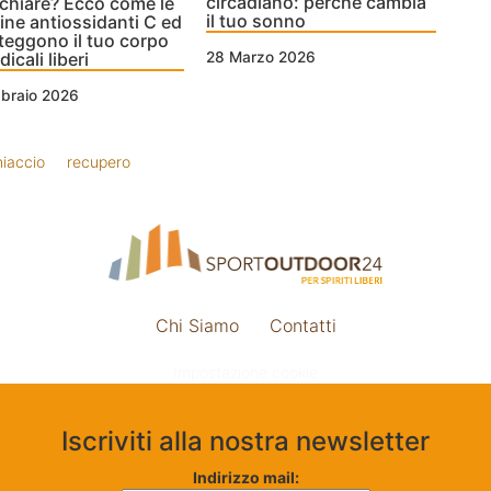
circadiano: perché cambia
chiare? Ecco come le
il tuo sonno
ine antiossidanti C ed
teggono il tuo corpo
dicali liberi
28 Marzo 2026
bbraio 2026
hiaccio
recupero
Chi Siamo
Contatti
Impostazione cookie
Iscriviti alla nostra newsletter
Indirizzo mail: