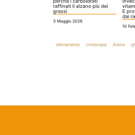
perché i carboidrati
invec
raffinati li alzano più dei
vitam
grassi
E pro
dai ra
3 Maggio 2026
10 Fe
allenamento
crioterapia
dolore
g