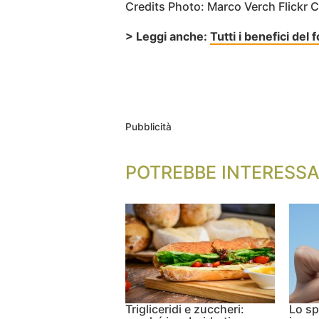
Credits Photo: Marco Verch Flickr
> Leggi anche:
Tutti i benefici del 
Pubblicità
POTREBBE INTERESSA
Trigliceridi e zuccheri:
Lo sp