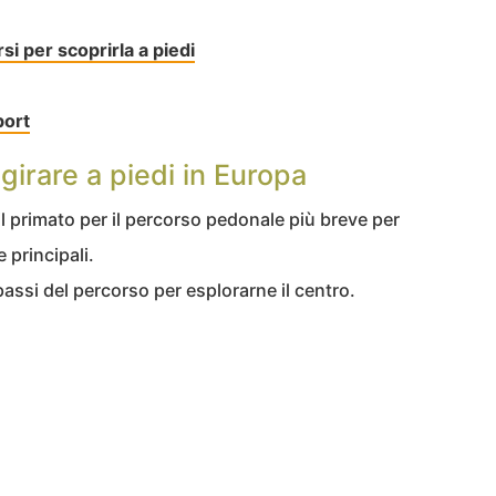
i per scoprirla a piedi
port
a girare a piedi in Europa
 il primato per il percorso pedonale più breve per
 principali.
assi del percorso per esplorarne il centro.