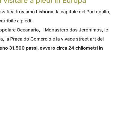
da visitare a piedi in Europa
assifica troviamo
Lisbona
, la capitale del Portogallo,
orribile a piedi.
 popolare Oceanario, il Monastero dos Jerónimos, le
ma, la Praca do Comercio e la vivace street art del
no 31.500 passi, ovvero circa 24 chilometri in