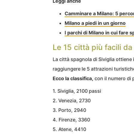
Leggi anche
Camminare a Milano: 5 percors
Milano a piedi in un giorno
I parchi di Milano in cui fare s
Le 15 città più facili d
La città spagnola di Siviglia ottiene
raggiungere le 5 attrazioni turistiche
Ecco la classifica,
con il numero di p
1. Siviglia, 2100 passi
2. Venezia, 2730
3. Porto, 2940
4. Firenze, 3360
5. Atene, 4410